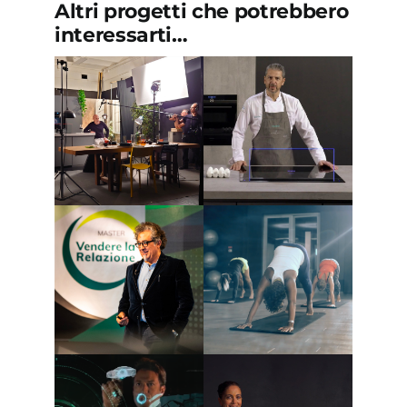
Altri progetti che potrebbero
interessarti…
NEFF –
Podcast &
Video-
SIEMENS –
podcast –
Web serie –
“NEFF
“Berton VS
SOUNDS
Rosolino”
GOOD con
Alessio
Bertallot”
SISAL –
VIRGIN
Corporate TV
ACTIVE –
– “Vendere la
Social video –
relazione”
Webspot
BOSCH
elettrodomestici