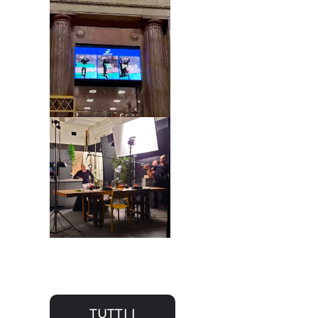
DECATHLON –
Digital
Experience –
Ready to Play?
NEFF –
Podcast &
Video-podcast
– “NEFF
SOUNDS
GOOD con
Alessio
Bertallot”
TUTTI I