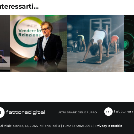
nteressarti…
SISAL –
b
VIRGIN ACTIVE –
Corporate TV –
P
n
Social video –
“Vendere la
Webspot
relazione”
ALTRI BRAND DEL GRUPPO
rl Viale Monza, 12, 20127 Milano, Italia | P.IVA
13728230965 |
Privacy e cookie