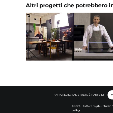
Altri progetti che potrebbero i
NEFF – Podcast
& Video-podcast
SIEMENS – We
– “NEFF
serie – “Berto
SOUNDS GOOD
VS Rosolino”
con Alessio
Bertallot”
FATTOREDIGITAL-STUDIO È PARTE DI
©2024 | FattoreDigital-Studio S
policy