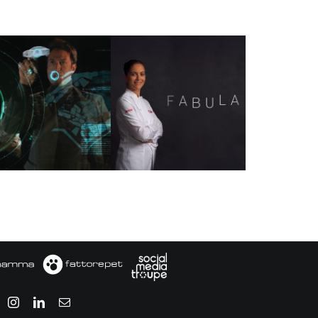
BOSCH
elettrodomestici
UBLITALIA 80 –
– Web serie –
TV spot
“Fabula” con
Rosanna
Marziale